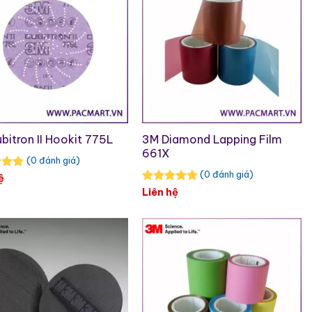
bitron II Hookit 775L
3M Diamond Lapping Film
661X
(0 đánh giá)
(0 đánh giá)
ệ
Liên hệ