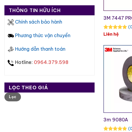
THÔNG TIN HỮU ÍCH
3M 7447 P
Chính sách bảo hành
(0
Liên hệ
Phương thức vận chuyển
Hướng dẫn thanh toán
Hotline:
0964.379.598
LỌC THEO GIÁ
Giá
Giá
Lọc
thấp
cao
nhất
nhất
3m 9080A
(0