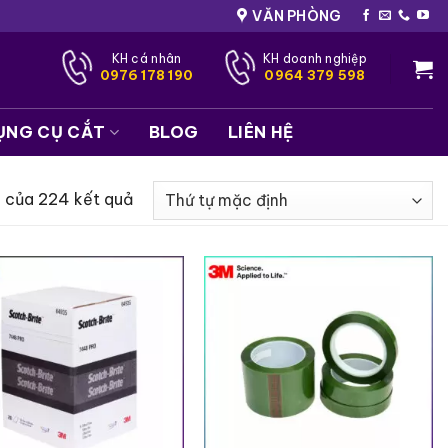
VĂN PHÒNG
KH cá nhân
KH doanh nghiệp
0976 178 190
0964 379 598
ỤNG CỤ CẮT
BLOG
LIÊN HỆ
0 của 224 kết quả