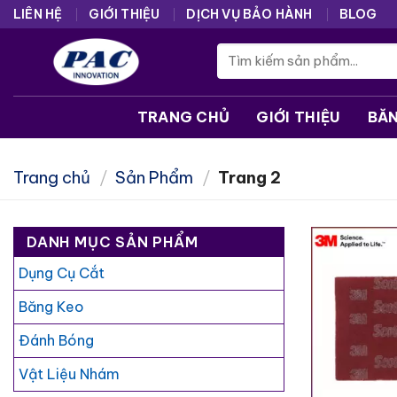
Skip
LIÊN HỆ
GIỚI THIỆU
DỊCH VỤ BẢO HÀNH
BLOG
to
Tìm
content
kiếm:
TRANG CHỦ
GIỚI THIỆU
BĂ
Trang chủ
/
Sản Phẩm
/
Trang 2
DANH MỤC SẢN PHẨM
Dụng Cụ Cắt
Băng Keo
Đánh Bóng
Vật Liệu Nhám