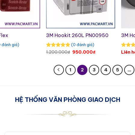
Flex
3M Hookit 260L PN00950
3M Ho
 đánh giá)
(0 đánh giá)
Original
Current
1.200.000
₫
950.000
₫
Liên h
price
price
was:
is:
1.200.000₫.
950.000₫.
1
2
3
4
5
…
HỆ THỐNG VĂN PHÒNG GIAO DỊCH