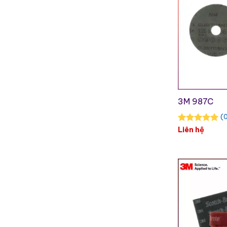
3M 987C
(0
Liên hệ