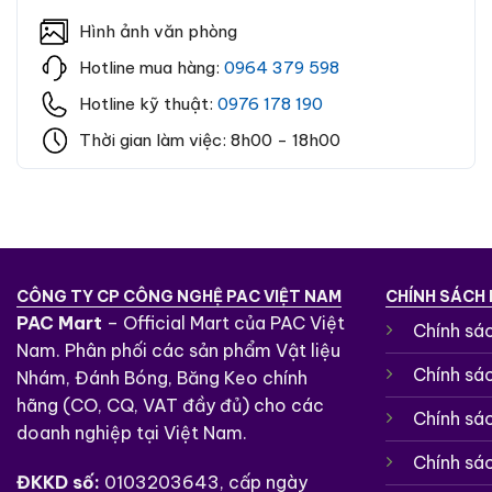
Hình ảnh văn phòng
Hotline mua hàng:
0964 379 598
Hotline kỹ thuật:
0976 178 190
Thời gian làm việc: 8h00 - 18h00
CÔNG TY CP CÔNG NGHỆ PAC VIỆT NAM
CHÍNH SÁCH
PAC Mart
– Official Mart của PAC Việt
Chính sá
Nam. Phân phối các sản phẩm Vật liệu
Chính sá
Nhám, Đánh Bóng, Băng Keo chính
hãng (CO, CQ, VAT đầy đủ) cho các
Chính sá
doanh nghiệp tại Việt Nam.
Chính sác
ĐKKD số:
0103203643, cấp ngày