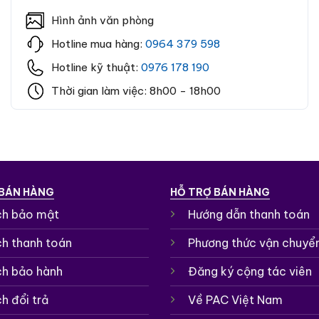
Hình ảnh văn phòng
Hotline mua hàng:
0964 379 598
Hotline kỹ thuật:
0976 178 190
Thời gian làm việc: 8h00 - 18h00
 BÁN HÀNG
HỖ TRỢ BÁN HÀNG
ch bảo mật
Hướng dẫn thanh toán
ch thanh toán
Phương thức vận chuyể
ch bảo hành
Đăng ký cộng tác viên
h đổi trả
Về PAC Việt Nam