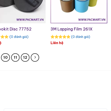
okit Disc 77752
3M Lapping Film 261X
(0 đánh giá)
(0 đánh giá)
ệ
Liên hệ
10
11
12