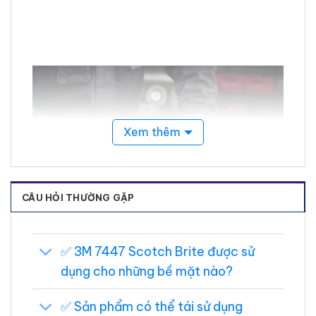
Xem thêm
CÂU HỎI THƯỜNG GẶP
Điểm nổi bật của bùi nhùi 3M 7447
✅️ 3M 7447 Scotch Brite được sử
Scotch Brite
dụng cho những bề mặt nào?
Bùi nhùi 3M 7447 Scotch Brite là sự kết hợp
hoàn hảo giữa tính linh hoạt và khả năng cắt
✅️ Sản phẩm có thể tái sử dụng
hiệu quả mang lại khả năng kiểm soát tay