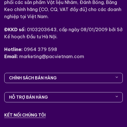
phối các sản phẩm Vật liệu Nhám, Đánh Bóng, Băng
Keo chính hãng (CO, CQ, VAT đầy đủ) cho các doanh
nghiệp tại Việt Nam.
Các đường cong kim loại được 3m 7447 cầm tay
ĐKKD số:
0103203643, cấp ngày 08/01/2009 bởi Sở
mài mòn dễ dàng
Kế hoạch Đầu tư Hà Nội.
Vật liệu không dệt mở rộng của sản phẩm
Hotline:
0964 379 598
giúp chống tắc nghẽn và có thể sử dụng khô,
Email:
marketing@pacvietnam.com
với nước hoặc dung môi, và có thể rửa sạch
để tái sử dụng.
CHÍNH SÁCH BÁN HÀNG
Miếng chà nhám 3M 7447 đa năng 6 x 9″ có
thể được sử dụng bằng tay để kiểm soát
chính xác, với khối đệm tay để hoàn thiện
HỖ TRỢ BÁN HÀNG
đồng đều, hoặc trên máy chà nhám để bao
phủ các khu vực rộng lớn.
KẾT NỐI CHÚNG TÔI