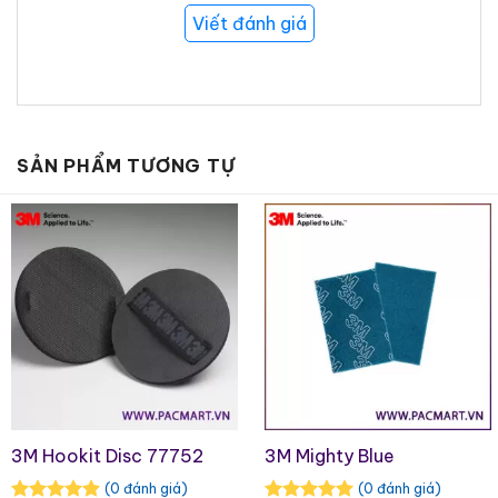
Viết đánh giá
Đa năng
: Sản phẩm phù hợp để sử
dụng trên gỗ, kim loại, nhựa, gốm sứ,
cao su hoặc các vật liệu tổng hợp.
Bền bỉ và tái sử dụng
: Miếng nhám có
thể tái sử dụng, chống rách, vỡ vụn, xé
SẢN PHẨM TƯƠNG TỰ
nhỏ và sẽ không bao giờ gỉ sét, mang
lại tuổi thọ lâu dài và hữu ích.
Linh hoạt
: Có thể gấp, xếp chồng hoặc
cuộn lại để làm sạch hoặc điều hòa
hiệu quả trên các bề mặt phẳng, không
đều hoặc có đường viền.
3M Hookit Disc 77752
3M Mighty Blue
(0 đánh giá)
(0 đánh giá)