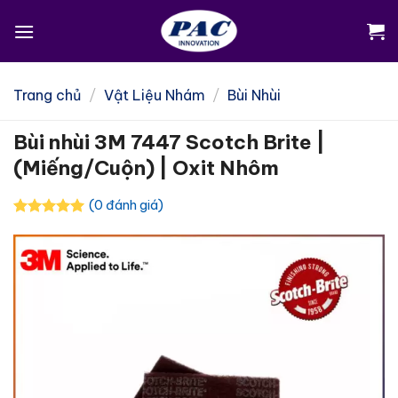
Skip
to
content
Trang chủ
/
Vật Liệu Nhám
/
Bùi Nhùi
Bùi nhùi 3M 7447 Scotch Brite |
(Miếng/Cuộn) | Oxit Nhôm
(0 đánh giá)