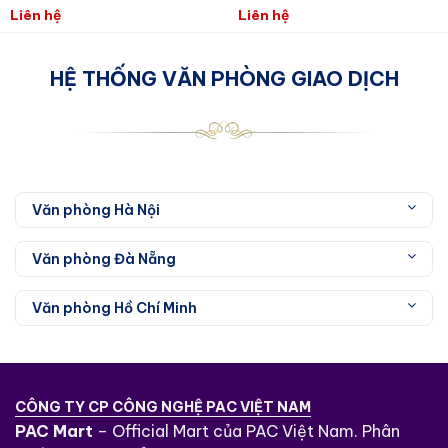
Liên hệ
Liên hệ
Ưu điểm của 3M 7447 Scotch Brite
HỆ THỐNG VĂN PHÒNG GIAO DỊCH
Kiểm soát tay chính xác
3M 7447 Scotch Brite mang lại hiệu suất
tương đương với len thép cấp 1. Tuy nhiên,
không giống như len thép, miếng bùi nhùi
không bị rách trong quá trình sử dụng, không
Văn phòng Hà Nội
bị gỉ sau khi sử dụng hoặc tạo ra các mảnh
kim loại nhỏ.
Văn phòng Đà Nẵng
Văn phòng Hồ Chí Minh
CÔNG TY CP CÔNG NGHỆ PAC VIỆT NAM
PAC Mart
– Official Mart của PAC Việt Nam. Phân