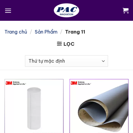
Skip
to
content
Trang chủ
/
Sản Phẩm
/
Trang 11
LỌC