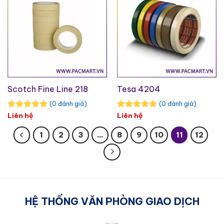
Scotch Fine Line 218
Tesa 4204
(0 đánh giá)
(0 đánh giá)
Liên hệ
Liên hệ
1
2
3
…
8
9
10
11
12
HỆ THỐNG VĂN PHÒNG GIAO DỊCH