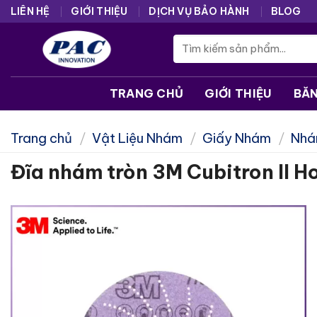
Skip
LIÊN HỆ
GIỚI THIỆU
DỊCH VỤ BẢO HÀNH
BLOG
to
Tìm
content
kiếm:
TRANG CHỦ
GIỚI THIỆU
BĂ
Trang chủ
/
Vật Liệu Nhám
/
Giấy Nhám
/
Nhá
Đĩa nhám tròn 3M Cubitron II H