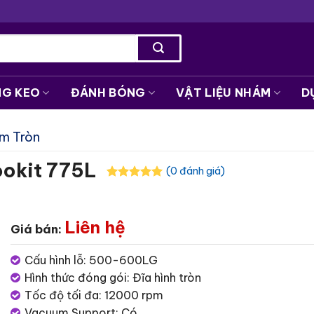
NG KEO
ĐÁNH BÓNG
VẬT LIỆU NHÁM
D
m Tròn
ookit 775L
(0 đánh giá)
Liên hệ
Giá bán:
Cấu hình lỗ: 500-600LG
Hình thức đóng gói: Đĩa hình tròn
Tốc độ tối đa: 12000 rpm
Vacuum Support: Có