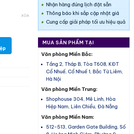
Nhận hàng đúng lịch đặt sẵn
Thông báo khi sắp cập nhật giá
XÓA
Cung cấp giải pháp tối ưu hiệu quả
MUA SẢN PHẨM TẠI
iệp
Văn phòng Miền Bắc:
Tầng 2, Tháp B, Tòa T608, KĐT
Cổ Nhuế, Cổ Nhuế 1, Bắc Từ Liêm,
Hà Nội
Văn phòng Miền Trung:
Shophouse 304, Mê Linh, Hòa
Hiệp Nam, Liên Chiểu, Đà Nẵng
Văn phòng Miền Nam:
512-513, Garden Gate Building, Số