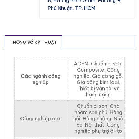
8, Hoàng Minh Giám, Phường 9,
Phú Nhuận, TP. HCM
THÔNG SỐ KỸ THUẬT
AOEM, Chuẩn bị sơn,
Composite, Công
Các ngành công
nghiệp, Gia công gỗ,
nghiệp
Gia công kim loại,
Thiết bị vận tải và
hạng nặng
Chuẩn bị sơn, Chà
nhám sơn phủ, Hàng
Công nghiệp con
hải, Hàng không, Nhà
xe, Nội thất, Công
nghiệp phụ trợ ô-tô