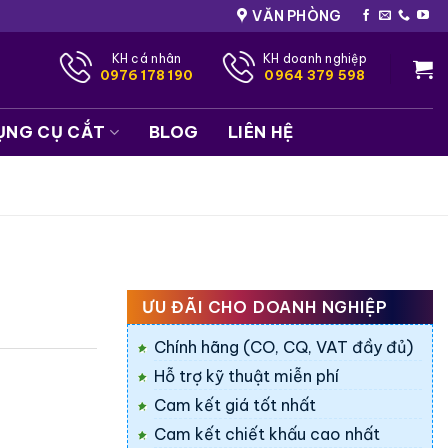
VĂN PHÒNG
KH cá nhân
KH doanh nghiệp
0976 178 190
0964 379 598
ỤNG CỤ CẮT
BLOG
LIÊN HỆ
ƯU ĐÃI CHO DOANH NGHIỆP
Chính hãng (CO, CQ, VAT đầy đủ)
Hỗ trợ kỹ thuật miễn phí
Cam kết giá tốt nhất
Cam kết chiết khấu cao nhất