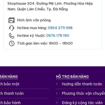
Shophouse 304, Đường Mê Linh, Phường Hòa Hiệp
Nam, Quận Liên Chiểu, Tp. Đà Nẵng
Hình ảnh văn phòng
Hotline mua hàng:
0964 379 598
Hotline kỹ thuật:
0976 178 190
Thời gian làm việc: 8h00 - 18h00
 BÁN HÀNG
HỖ TRỢ BÁN HÀNG
ch bảo mật
Hướng dẫn thanh toán
ch thanh toán
Phương thức vận chuyể
ch bảo hành
Đăng ký cộng tác viên