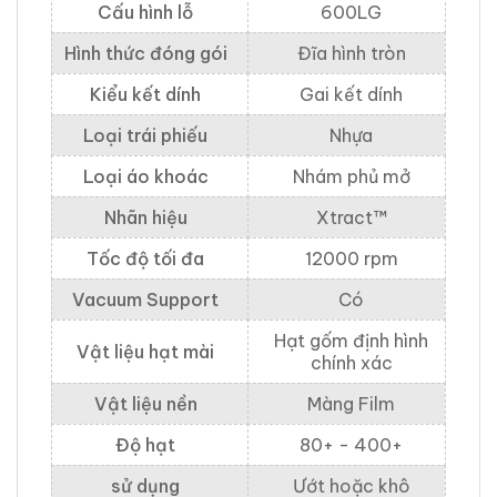
Cấu hình lỗ
600LG
Hình thức đóng gói
Đĩa hình tròn
Kiểu kết dính
Gai kết dính
Loại trái phiếu
Nhựa
Loại áo khoác
Nhám phủ mở
Nhãn hiệu
Xtract™
Tốc độ tối đa
12000 rpm
Vacuum Support
Có
Hạt gốm định hình
Vật liệu hạt mài
chính xác
Vật liệu nền
Màng Film
Độ hạt
80+ - 400+
sử dụng
Ướt hoặc khô