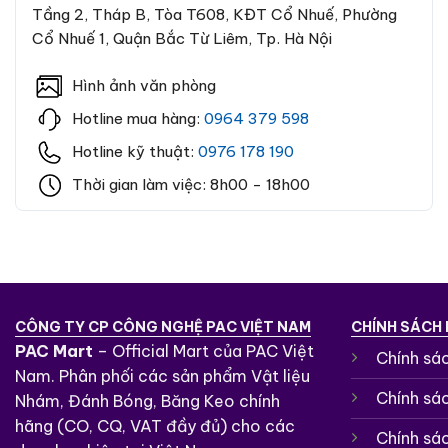
Tầng 2, Tháp B, Tòa T608, KĐT Cổ Nhuế, Phường
Cổ Nhuế 1, Quận Bắc Từ Liêm, Tp. Hà Nội
Hình ảnh văn phòng
Hotline mua hàng:
0964 379 598
Hotline kỹ thuật:
0976 178 190
Thời gian làm việc: 8h00 - 18h00
CÔNG TY CP CÔNG NGHỆ PAC VIỆT NAM
CHÍNH SÁCH
PAC Mart
– Official Mart của PAC Việt
Chính sá
Nam. Phân phối các sản phẩm Vật liệu
Chính sá
Nhám, Đánh Bóng, Băng Keo chính
hãng (CO, CQ, VAT đầy đủ) cho các
Chính sá