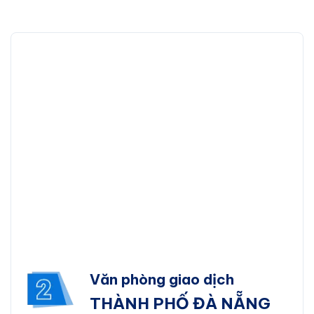
hống tải ngăn ngừa tắc nghẽn để tối ưu hóa cắt
Văn phòng giao dịch
THÀNH PHỐ ĐÀ NẴNG