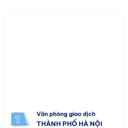
Cấu trúc mở chống tải:
Cấu trúc mở và lớp phủ c
trong suốt tuổi thọ của đĩa.
Văn phòng giao dịch
THÀNH PHỐ HÀ NỘI