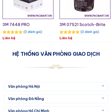
đều hơn – giúp tiết kiệm thời gian và chi phí
sản xuất.
3M 7448 PRO
3M 07521 Scotch-Brite
(0 đánh giá)
(0 đánh giá)
Liên hệ
Liên hệ
HỆ THỐNG VĂN PHÒNG GIAO DỊCH
Văn phòng Hà Nội
Văn phòng Đà Nẵng
Văn phòng Hồ Chí Minh