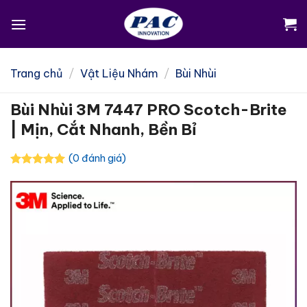
Skip
to
content
Trang chủ
/
Vật Liệu Nhám
/
Bùi Nhùi
Bùi Nhùi 3M 7447 PRO Scotch-Brite
| Mịn, Cắt Nhanh, Bền Bỉ
(0 đánh giá)