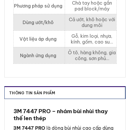
Chà tay hoặc gắn
Phương pháp sử dụng
pad block/máy
Cả ướt, khô hoặc với
Dùng ướt/khô
dung môi
Gỗ, kim loại, nhựa,
Vật liệu áp dụng
kính, gốm, cao su…
Ô tô, hàng không, gia
Ngành ứng dụng
công, sơn phủ…
THÔNG TIN SẢN PHẨM
3M 7447 PRO – nhám bùi nhùi thay
thế len thép
3M 7447 PRO
là dòng bùi nhùi cao cấp dùng