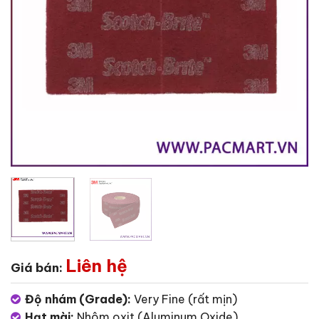
Liên hệ
Giá bán:
Độ nhám (Grade):
Very Fine (rất mịn)
Hạt mài:
Nhôm oxit (Aluminum Oxide)