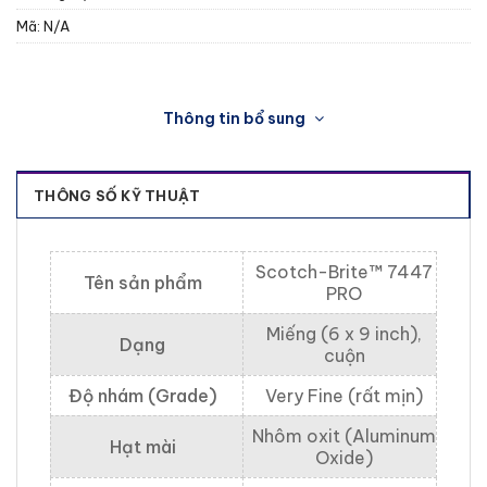
Mã:
N/A
Thông tin bổ sung
THÔNG SỐ KỸ THUẬT
Scotch-Brite™ 7447
Tên sản phẩm
PRO
Miếng (6 x 9 inch),
Dạng
cuộn
Độ nhám (Grade)
Very Fine (rất mịn)
Nhôm oxit (Aluminum
Hạt mài
Oxide)