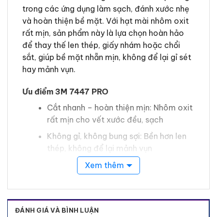
trong các ứng dụng làm sạch, đánh xước nhẹ
và hoàn thiện bề mặt. Với hạt mài nhôm oxit
rất mịn, sản phẩm này là lựa chọn hoàn hảo
để thay thế len thép, giấy nhám hoặc chổi
sắt, giúp bề mặt nhẵn mịn, không để lại gỉ sét
hay mảnh vụn.
Ưu điểm 3M 7447 PRO
Cắt nhanh – hoàn thiện mịn: Nhôm oxit
rất mịn cho vết xước đều, sạch
Không gỉ, không bung sợi: Bền hơn len
thép, không để lại mảnh vụn
Dễ sử dụng linh hoạt: Gấp, cuộn hoặc
Xem thêm
dùng tay/máy đều dễ thao tác
Chống tắc tốt: Cấu trúc sợi nylon
không dệt giúp sử dụng lâu hơn
ĐÁNH GIÁ VÀ BÌNH LUẬN