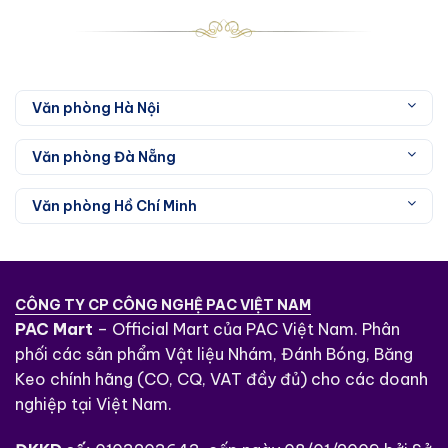
Ứng dụng Tesa Film Invisible 57333
Văn phòng Hà Nội
Sửa chữa tài liệu, giấy tờ bị rách.
Văn phòng Đà Nẵng
Nối hai mảnh giấy một cách kín đáo.
Phù hợp cho các công việc văn phòng,
Văn phòng Hồ Chí Minh
học tập và sáng tạo thủ công.
CÔNG TY CP CÔNG NGHỆ PAC VIỆT NAM
PAC Mart
– Official Mart của PAC Việt Nam. Phân
phối các sản phẩm Vật liệu Nhám, Đánh Bóng, Băng
Keo chính hãng (CO, CQ, VAT đầy đủ) cho các doanh
nghiệp tại Việt Nam.