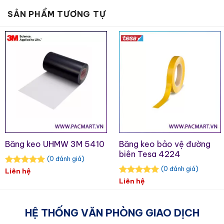
tất cả các loại máy cắt tesafilm®.
SẢN PHẨM TƯƠNG TỰ
Khả năng chống lão hóa cao:
Đảm
bảo độ bền lâu dài, không bị ngả màu
theo thời gian.
Thân thiện với môi trường:
Được làm
từ màng PP và keo không chứa dung
môi.
Dễ tháo gỡ:
Có thể gỡ ra nhanh chóng
mà không làm hỏng bề mặt.
Băng keo UHMW 3M 5410
Băng keo bảo vệ đường
biên Tesa 4224
(0 đánh giá)
(0 đánh giá)
Liên hệ
Liên hệ
HỆ THỐNG VĂN PHÒNG GIAO DỊCH