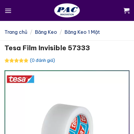
Skip
to
content
Trang chủ
/
Băng Keo
/
Băng Keo 1 Mặt
Tesa Film Invisible 57333
(0 đánh giá)