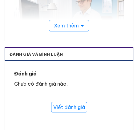
Xem thêm
ĐÁNH GIÁ VÀ BÌNH LUẬN
Tính năng nổi bật
Vô hình hoàn hảo:
Gần như không thể
Đánh giá
nhận ra trên giấy màu sáng và không
Chưa có đánh giá nào.
hiện trên bản photocopy.
Có thể viết lên:
Dễ dàng ghi chú trên
băng keo bằng nhiều loại bút khác
Viết đánh giá
nhau.
Dễ sử dụng:
Quá trình tháo cuộn êm ái,
không gây tiếng ồn và có thể gắn vào