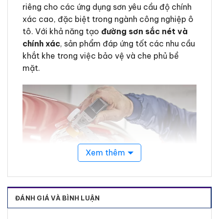
riêng cho các ứng dụng sơn yêu cầu độ chính
xác cao, đặc biệt trong ngành công nghiệp ô
tô. Với khả năng tạo
đường sơn sắc nét và
chính xác
, sản phẩm đáp ứng tốt các nhu cầu
khắt khe trong việc bảo vệ và che phủ bề
mặt.
Xem thêm
Tính năng nổi bật của Tesa 4244
ĐÁNH GIÁ VÀ BÌNH LUẬN
Chịu nhiệt độ cao
: Băng keo có khả