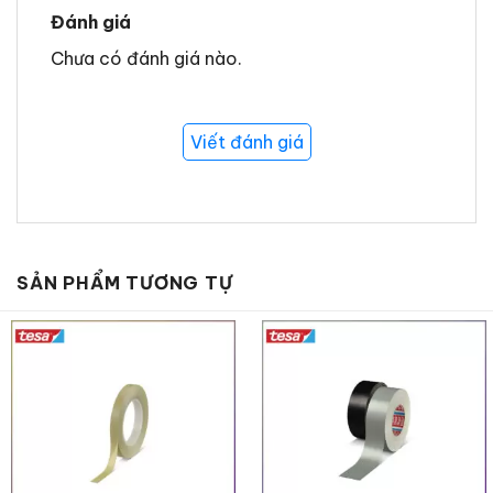
năng chịu nhiệt lên đến
140°C trong 1
Đánh giá
giờ
, lý tưởng cho các quy trình sơn cần
Chưa có đánh giá nào.
sấy ở nhiệt độ trung bình.
Chất liệu linh hoạt
: Được làm từ
PVC
mềm
, sản phẩm dễ dàng phù hợp với
Viết đánh giá
các bề mặt phức tạp, đường cong
hoặc hình dạng 3D khó khăn.
Đường biên sắc nét
: Độ dày
110 µm
giúp tạo ra các đường sơn mịn và rõ
SẢN PHẨM TƯƠNG TỰ
nét, đặc biệt trên các bề mặt nhựa sơn
hoặc không sơn.
Không để lại keo
: Sau khi tháo gỡ,
băng keo không để lại dư lượng keo,
đảm bảo bề mặt sạch sẽ.
Độ bám dính vượt trội
: Sử dụng chất
kết dính cao su tự nhiên, tesa® 4244