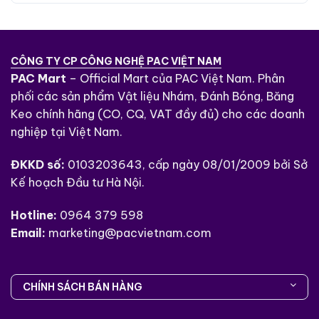
phát sinh và tiết kiệm chi phí vận hành. Đây là
giải pháp đáng tin cậy cho các nhà sản xuất
và sửa chữa trong ngành ô tô.
CÔNG TY CP CÔNG NGHỆ PAC VIỆT NAM
Khám phá thêm về
băng keo bảo vệ đường
PAC Mart
– Official Mart của PAC Việt Nam. Phân
biên tesa 4244
để cải thiện hiệu quả làm
phối các sản phẩm Vật liệu Nhám, Đánh Bóng, Băng
việc và đạt được kết quả tối ưu nhất!
Keo chính hãng (CO, CQ, VAT đầy đủ) cho các doanh
nghiệp tại Việt Nam.
ĐKKD số:
0103203643, cấp ngày 08/01/2009 bởi Sở
Kế hoạch Đầu tư Hà Nội.
Hotline:
0964 379 598
Email:
marketing@pacvietnam.com
CHÍNH SÁCH BÁN HÀNG