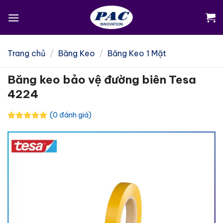
Skip
to
content
Trang chủ
/
Băng Keo
/
Băng Keo 1 Mặt
Băng keo bảo vệ đường biên Tesa
4224
(0 đánh giá)