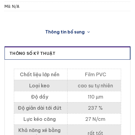
Mã:
N/A
Thông tin bổ sung
THÔNG SỐ KỸ THUẬT
Chất liệu lớp nền
Film PVC
Loại keo
cao su tự nhiên
Độ dầy
110 µm
Độ giãn dài tới đứt
237 %
Lực kéo căng
27 N/cm
Khả năng xé bằng
rất tốt