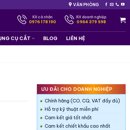
VĂN PHÒNG
KH cá nhân
KH doanh nghiệp
0976 178 190
0964 379 598
ỤNG CỤ CẮT
BLOG
LIÊN HỆ
ƯU ĐÃI CHO DOANH NGHIỆP
Chính hãng (CO, CQ, VAT đầy đủ)
Hỗ trợ kỹ thuật miễn phí
Cam kết giá tốt nhất
Cam kết chiết khấu cao nhất