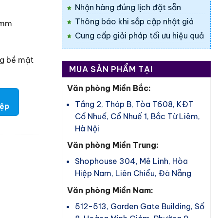
Nhận hàng đúng lịch đặt sẵn
Thông báo khi sắp cập nhật giá
 mm
Cung cấp giải pháp tối ưu hiệu quả
ng bề mặt
MUA SẢN PHẨM TẠI
Văn phòng Miền Bắc:
Tầng 2, Tháp B, Tòa T608, KĐT
iệp
Cổ Nhuế, Cổ Nhuế 1, Bắc Từ Liêm,
Hà Nội
Văn phòng Miền Trung:
Shophouse 304, Mê Linh, Hòa
Hiệp Nam, Liên Chiểu, Đà Nẵng
Văn phòng Miền Nam:
512-513, Garden Gate Building, Số