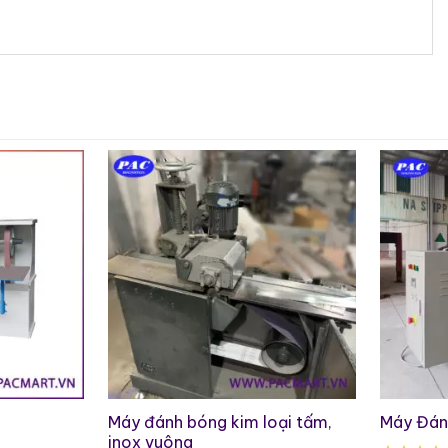
ox
x hoặc tủ inox với các phương pháp đánh bóng như:
ng tôi
n, bền bỉ với kích thước
3800x800x1000 mm
và
xuất công nghiệp.
nhờ chất lượng bề mặt vượt trội, tăng tính cạnh tranh
Máy đánh bóng kim loại tấm,
Máy Đán
inox vuông