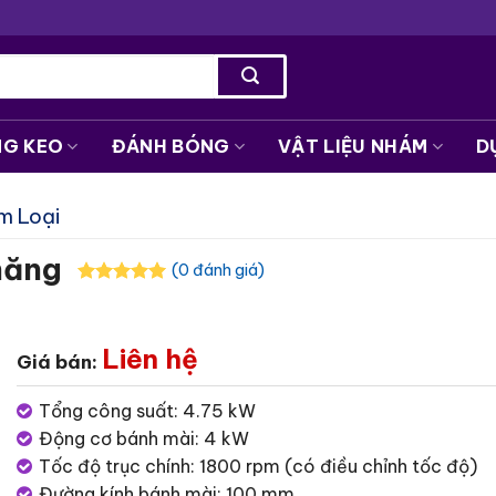
NG KEO
ĐÁNH BÓNG
VẬT LIỆU NHÁM
D
m Loại
năng
(0 đánh giá)
Liên hệ
Giá bán:
Tổng công suất: 4.75 kW
Động cơ bánh mài: 4 kW
Tốc độ trục chính: 1800 rpm (có điều chỉnh tốc độ)
Đường kính bánh mài: 100 mm