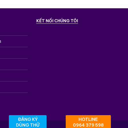
KẾT NỐI CHÚNG TÔI
n
ĐĂNG KÝ
HOTLINE
DÙNG THỬ
0964 379 598