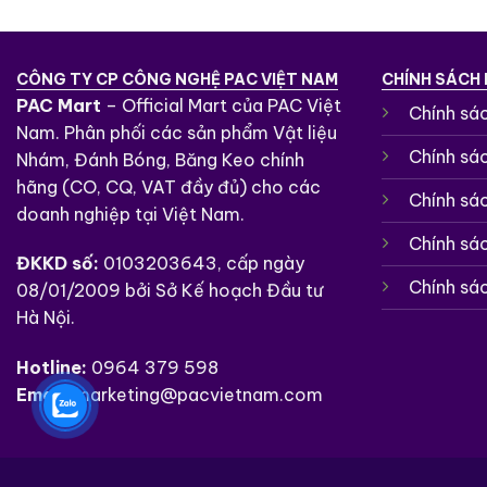
CÔNG TY CP CÔNG NGHỆ PAC VIỆT NAM
CHÍNH SÁCH
PAC Mart
– Official Mart của PAC Việt
Chính sá
Nam. Phân phối các sản phẩm Vật liệu
Chính sá
Nhám, Đánh Bóng, Băng Keo chính
hãng (CO, CQ, VAT đầy đủ) cho các
Chính sá
doanh nghiệp tại Việt Nam.
Chính sác
ĐKKD số:
0103203643, cấp ngày
Chính sá
08/01/2009 bởi Sở Kế hoạch Đầu tư
Hà Nội.
Hotline:
0964 379 598
Email:
marketing@pacvietnam.com