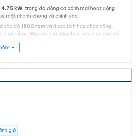
t
4.75 kW
, trong đó động cơ bánh mài hoạt động
 bề mặt nhanh chóng và chính xác.
có tốc độ
1800 rpm
và được tích hợp chức năng
iệu khác nhau. Máy có khả năng làm việc trên các bề
g đa dạng nhu cầu gia công.
thêm
kim loại như inox, đồng, nhôm, và các tấm kim loại
 sản phẩm như tủ, khung máy, tản nhiệt kim loại,
óng inox
ân xước rõ ràng, sạch sẽ và mịn màng, tạo nên sự
 giúp giảm thời gian xử lý thủ công, đồng thời vẫn
mài, đánh bóng, và xử lý bề mặt bằng các loại bánh
ánh giá