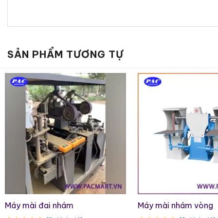
mài như bánh nylon, bánh xước, bánh vải.
Ứng dụng thực tế của máy đánh bóng in
Máy được sử dụng phổ biến để xử lý bề mặt tấm ino
SẢN PHẨM TƯƠNG TỰ
Đánh xước Hairline.
Đánh bóng SB.
Lý do chọn máy đánh bóng inox của chú
Chất lượng cao
: Máy được thiết kế chắc chắ
trọng lượng
400 kg
, phù hợp với quy mô sản 
Hiệu quả kinh tế
: Nâng cao giá trị sản phẩm 
trên thị trường.
Máy mài đai nhám
Máy mài nhám vòng