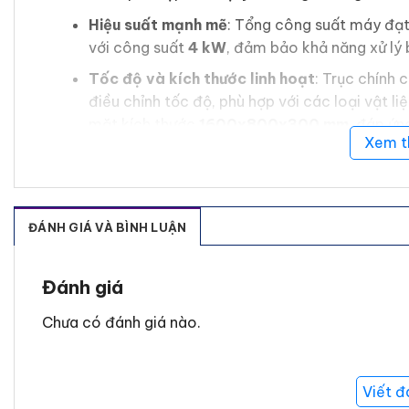
Hiệu suất mạnh mẽ
: Tổng công suất máy đạ
với công suất
4 kW
, đảm bảo khả năng xử lý
Tốc độ và kích thước linh hoạt
: Trục chính 
điều chỉnh tốc độ, phù hợp với các loại vật l
mặt kích thước
1600x800x300 mm
, đáp ứn
Xem 
Ứng dụng rộng rãi
: Máy chuyên xử lý bề mặt 
khác. Ngoài ra, máy còn được sử dụng cho các
v.v.
ĐÁNH GIÁ VÀ BÌNH LUẬN
Lợi ích vượt trội khi sử dụng máy đánh b
Tăng cường thẩm mỹ
: Bề mặt sau khi xử lý có v
Đánh giá
chuyên nghiệp và hấp dẫn cho sản phẩm.
Chưa có đánh giá nào.
Tiết kiệm thời gian và công sức
: Chế độ tự động
giữ được độ chính xác cao.
Đa dạng chức năng
: Máy hỗ trợ các công đoạn 
Viết đ