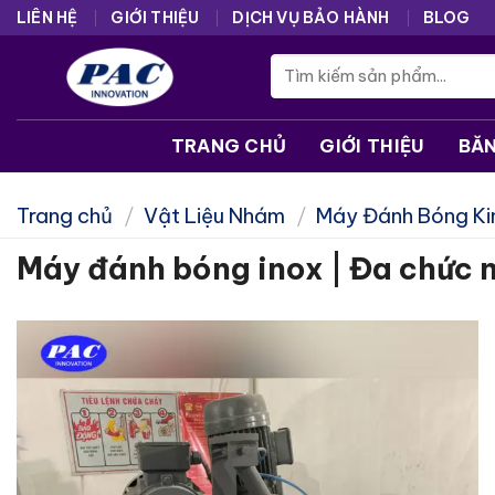
Skip
LIÊN HỆ
GIỚI THIỆU
DỊCH VỤ BẢO HÀNH
BLOG
to
Tìm
content
kiếm:
TRANG CHỦ
GIỚI THIỆU
BĂ
Trang chủ
/
Vật Liệu Nhám
/
Máy Đánh Bóng Ki
Máy đánh bóng inox | Đa chức 