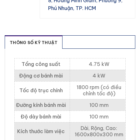
8, Hoàng Minh Giám, Phường 9,
Phú Nhuận, TP. HCM
THÔNG SỐ KỸ THUẬT
Tổng công suất
4.75 kW
Động cơ bánh mài
4 kW
1800 rpm (có điều
Tốc độ trục chính
chỉnh tốc độ)
Đường kính bánh mài
100 mm
Độ dày bánh mài
100 mm
Dài, Rộng, Cao:
Kích thước làm việc
1600x800x300 mm