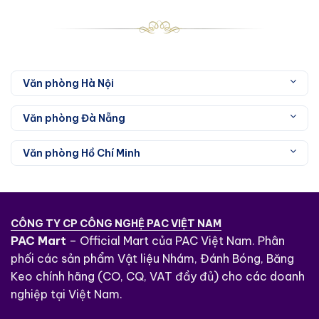
bọt xốp mật độ trung bình với mép vát 45 độ,
tối ưu hóa khả năng sử dụng. Ngoài ra, sản
phẩm cũng tương thích với đĩa
3M™ Hookit™
,
mở rộng phạm vi ứng dụng với các sản phẩm
Văn phòng Hà Nội
scotch-brite™ để xử lý bề mặt.
Văn phòng Đà Nẵng
Ứng dụng của máy chà nhám 3M ROS
20317
Văn phòng Hồ Chí Minh
Chà nhám gỗ trước khi sơn hoặc đánh
bóng.
Xử lý bề mặt kim loại chuẩn bị cho
công đoạn sơn.
CÔNG TY CP CÔNG NGHỆ PAC VIỆT NAM
PAC Mart
– Official Mart của PAC Việt Nam. Phân
Mài nhẵn vật liệu composite và sợi
phối các sản phẩm Vật liệu Nhám, Đánh Bóng, Băng
thủy tinh.
Keo chính hãng (CO, CQ, VAT đầy đủ) cho các doanh
Sử dụng trong sản xuất nội thất, công
nghiệp tại Việt Nam.
nghiệp ô tô, hàng không và nhiều lĩnh