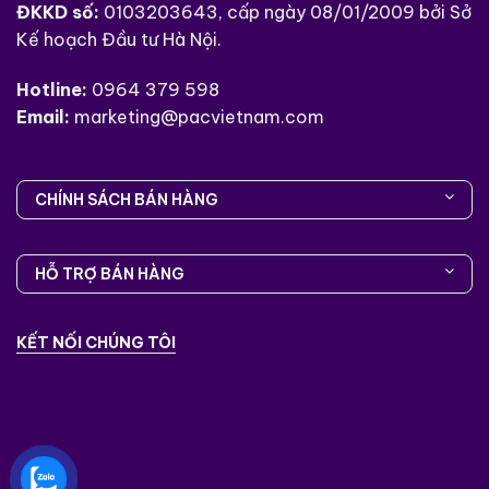
vực khác.
ĐKKD số:
0103203643, cấp ngày 08/01/2009 bởi Sở
Kế hoạch Đầu tư Hà Nội.
Kết luận
Hotline:
0964 379 598
Máy chà nhám
3m ROS 20317
không chỉ
Email:
marketing@pacvietnam.com
mang lại hiệu suất vượt trội mà còn đảm bảo
sự thoải mái và hiệu quả lâu dài cho người vận
hành. Đây là lựa chọn lý tưởng cho những ai
CHÍNH SÁCH BÁN HÀNG
đang tìm kiếm giải pháp chà nhám chất lượng
cao, bền bỉ và kinh tế trong môi trường công
nghiệp.
HỖ TRỢ BÁN HÀNG
KẾT NỐI CHÚNG TÔI