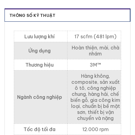
THÔNG SỐ KỸ THUẬT
Lưu lượng khí
17 scfm (481 lpm)
Hoàn thiện, mài, chà
Ứng dụng
nhám
Thương hiệu
3M™
Hàng không,
composite, sản xuất
ô tô, công nghiệp
chung, hàng hải, chế
Ngành công nghiệp
biến gỗ, gia công kim
loại, chuẩn bị bề mặt
sơn, thiết bị vận
chuyển và nặng
Tốc độ tối đa
12.000 rpm