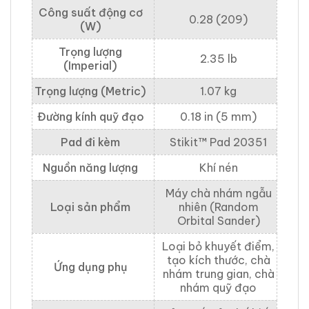
Công suất động cơ
0.28 (209)
(W)
Trọng lượng
2.35 lb
(Imperial)
Trọng lượng (Metric)
1.07 kg
Đường kính quỹ đạo
0.18 in (5 mm)
Pad đi kèm
Stikit™ Pad 20351
Nguồn năng lượng
Khí nén
Máy chà nhám ngẫu
Loại sản phẩm
nhiên (Random
Orbital Sander)
Loại bỏ khuyết điểm,
tạo kích thước, chà
Ứng dụng phụ
nhám trung gian, chà
nhám quỹ đạo