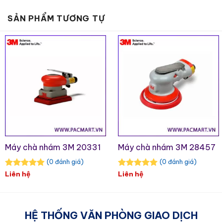
Sử dụng nguồn khí nén mạnh mẽ, vượt
SẢN PHẨM TƯƠNG TỰ
trội so với các loại máy chà nhám điện
thông thường, đảm bảo hoạt động liên
tục trong nhiều giờ.
Thân máy bằng nhôm kết hợp với lớp
vỏ composite bền bỉ giúp giảm thiểu
nứt vỡ và thời gian ngừng hoạt động.
Thiết kế cân đối, độ cao thấp tối ưu
hóa hiệu suất sử dụng các loại nhám
của 3M™.
Máy chà nhám 3M 20331
Máy chà nhám 3M 28457
Tích hợp tấm đệm 3M™ Stikit™ Disc Pad
(0 đánh giá)
(0 đánh giá)
Máy được trang bị sẵn tấm đệm
3m™ Stikit™
Liên hệ
Liên hệ
Disc Pad
, giúp giảm rung động và tăng cường
độ bám dính của nhám. Hệ thống
Stikit™
cho
phép thay đổi nhám dễ dàng và nhanh chóng,
HỆ THỐNG VĂN PHÒNG GIAO DỊCH
tiết kiệm thời gian. Tấm đệm này được làm từ