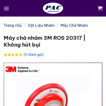
Skip
to
content
Trang chủ
/
Vật Liệu Nhám
/
Máy Chà Nhám
Máy chà nhám 3M ROS 20317 |
Không hút bụi
(0 đánh giá)