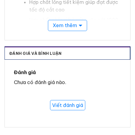
Hợp chất lỏng tiết kiệm giúp đạt được
tốc độ cắt cao
Hợp chất sẽ loại bỏ vết xước cát 1000
Xem thêm
độ hạt và mịn hơn
Loại bỏ oxy hóa
Đặc tính của sản phẩm là giữ ướt trong
ĐÁNH GIÁ VÀ BÌNH LUẬN
một thời gian dài, rồi tiếp tục cắt với
áp suất trung bình
Đánh giá
Chưa có đánh giá nào.
Viết đánh giá