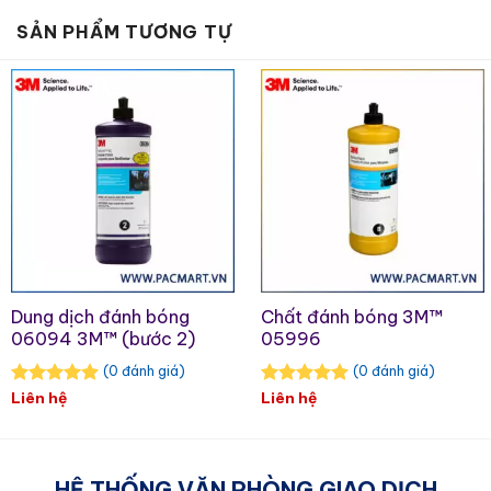
SẢN PHẨM TƯƠNG TỰ
Dung dịch đánh bóng
Chất đánh bóng 3M™
06094 3M™ (bước 2)
05996
(0 đánh giá)
(0 đánh giá)
Liên hệ
Liên hệ
HỆ THỐNG VĂN PHÒNG GIAO DỊCH