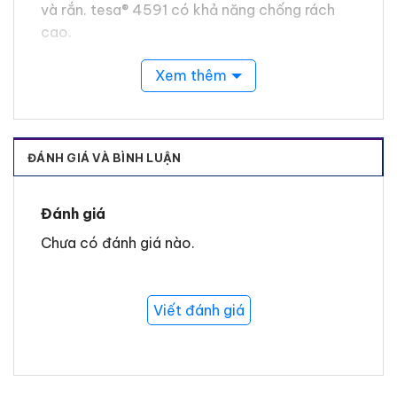
và rắn.
tesa
® 4591 có khả năng chống rách
cao.
Xem thêm
ĐÁNH GIÁ VÀ BÌNH LUẬN
Đánh giá
Chưa có đánh giá nào.
Tính ứng dụng Tesa 4591
Viết đánh giá
Quấn và đóng gói pallet
Đóng gói thùng carton nặng
Đảm bảo trong quá trình vận chuyển