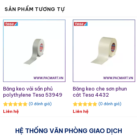
Cố định
SẢN PHẨM TƯƠNG TỰ
Cố định điểm cuối
Băng keo vải sần phủ
Băng keo che sơn phun
polythylene Tesa 53949
cát Tesa 4432
(0 đánh giá)
(0 đánh giá)
Liên hệ
Liên hệ
HỆ THỐNG VĂN PHÒNG GIAO DỊCH