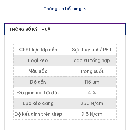
Thông tin bổ sung
THÔNG SỐ KỸ THUẬT
Chất liệu lớp nền
Sợi thủy tinh/ PET
Loại keo
cao su tổng hợp
Màu sắc
trong suốt
Độ dầy
115 µm
Độ giãn dài tới đứt
4 %
Lực kéo căng
250 N/cm
Độ kết dính trên thép
9.5 N/cm