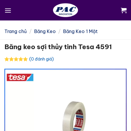
Skip
to
content
Trang chủ
/
Băng Keo
/
Băng Keo 1 Mặt
Băng keo sợi thủy tinh Tesa 4591
(0 đánh giá)