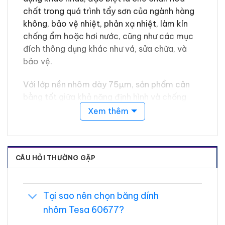
chất trong quá trình tẩy sơn của ngành hàng
không, bảo vệ nhiệt, phản xạ nhiệt, làm kín
chống ẩm hoặc hơi nước, cũng như các mục
đích thông dụng khác như vá, sửa chữa, và
bảo vệ.
Với lớp nền nhôm dày 75µm, sản phẩm cân
bằng tốt giữa khả năng định hình và chống
rách, giúp tăng độ bền trong các ứng dụng
Xem thêm
che chắn khắt khe. Keo acrylic đặc biệt đảm
bảo khả năng tháo gỡ mà không để lại dư
lượng, đồng thời có khả năng chống hóa chất
CÂU HỎI THƯỜNG GẶP
vượt trội cho các ứng dụng chuyên sâu. Sản
phẩm còn đi kèm lớp lót tháo rời, thuận tiện
cho các ứng dụng cắt khuôn.
Tại sao nên chọn băng dính
Đặc điểm nổi bật
nhôm Tesa 60677?
Tháo gỡ không để lại dư lượng
: Lý