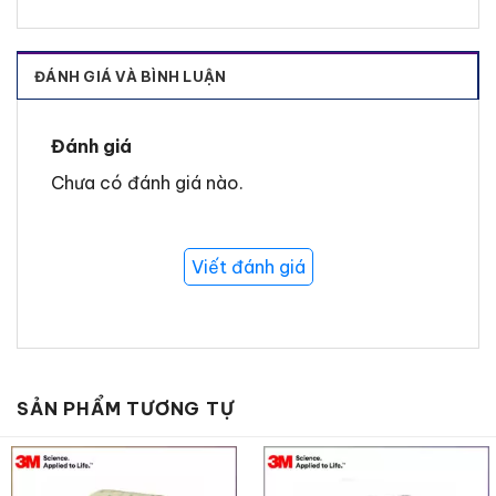
tưởng cho các ứng dụng che chắn hóa
chất.
ĐÁNH GIÁ VÀ BÌNH LUẬN
Chống cháy
: Đạt tiêu chuẩn
FAR
25.853 (a), Phụ lục F, Phần 1 (a) (1)
Đánh giá
(ii).
Chưa có đánh giá nào.
Bảo vệ bề mặt khỏi hóa chất
: Trong
quá trình tẩy sơn và các ứng dụng che
chắn hóa chất khác.
Viết đánh giá
Lớp nền nhôm dày 75µm
: Linh hoạt và
bền, phù hợp với các ứng dụng đòi hỏi
cao.
Khả năng dẫn nhiệt
: Giúp tăng hiệu
quả trong các ứng dụng làm nóng và
SẢN PHẨM TƯƠNG TỰ
làm mát.
Ứng dụng chính băng dính nhôm Tesa