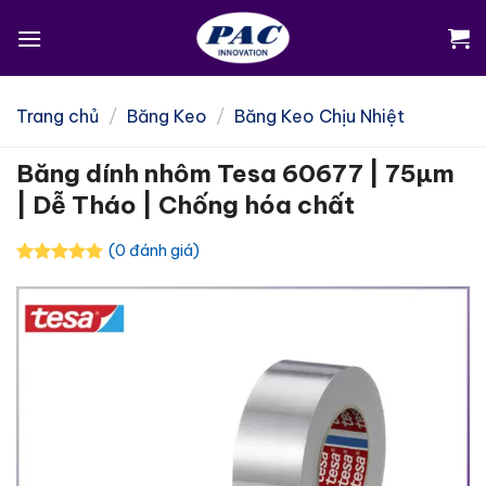
Skip
to
content
Trang chủ
/
Băng Keo
/
Băng Keo Chịu Nhiệt
Băng dính nhôm Tesa 60677 | 75µm
| Dễ Tháo | Chống hóa chất
(0 đánh giá)