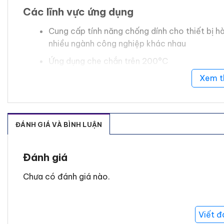
Các lĩnh vực ứng dụng
Cung cấp tính năng chống dính cho thiết bị 
nhiều ngành công nghiệp khác nhau
Ứng dụng che chắn trên 200°C
Tính chất trượt để vận chuyển vật liệu
Xem 
ĐÁNH GIÁ VÀ BÌNH LUẬN
Đánh giá
Chưa có đánh giá nào.
Viết đ