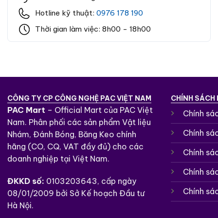
Hotline kỹ thuật:
0976 178 190
Thời gian làm việc: 8h00 - 18h00
CÔNG TY CP CÔNG NGHỆ PAC VIỆT NAM
CHÍNH SÁCH
PAC Mart
– Official Mart của PAC Việt
Chính sá
Nam. Phân phối các sản phẩm Vật liệu
Chính sá
Nhám, Đánh Bóng, Băng Keo chính
hãng (CO, CQ, VAT đầy đủ) cho các
Chính sá
doanh nghiệp tại Việt Nam.
Chính sác
ĐKKD số:
0103203643, cấp ngày
Chính sá
08/01/2009 bởi Sở Kế hoạch Đầu tư
Hà Nội.