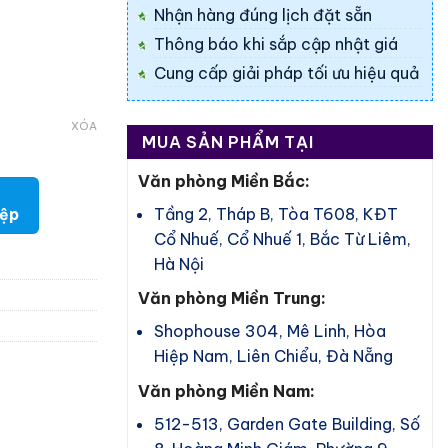
Nhận hàng đúng lịch đặt sẵn
Thông báo khi sắp cập nhật giá
Cung cấp giải pháp tối ưu hiệu quả
XÓA
MUA SẢN PHẨM TẠI
Văn phòng Miền Bắc:
Tầng 2, Tháp B, Tòa T608, KĐT
iệp
Cổ Nhuế, Cổ Nhuế 1, Bắc Từ Liêm,
Hà Nội
Văn phòng Miền Trung:
Shophouse 304, Mê Linh, Hòa
Hiệp Nam, Liên Chiểu, Đà Nẵng
Văn phòng Miền Nam:
512-513, Garden Gate Building, Số