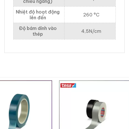
chiều ngang)
Nhiệt độ hoạt động
260 °C
lên đến
Độ bám dính vào
4,5N/cm
thép