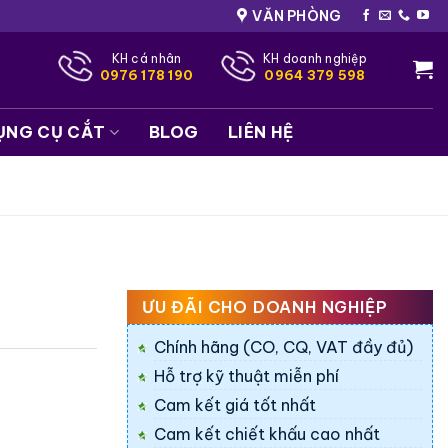
VĂN PHÒNG
KH cá nhân
KH doanh nghiệp
0976 178 190
0964 379 598
ỤNG CỤ CẮT
BLOG
LIÊN HỆ
ƯU ĐÃI CHO DOANH NGHIỆP
Chính hãng (CO, CQ, VAT đầy đủ)
Hỗ trợ kỹ thuật miễn phí
Cam kết giá tốt nhất
Cam kết chiết khấu cao nhất