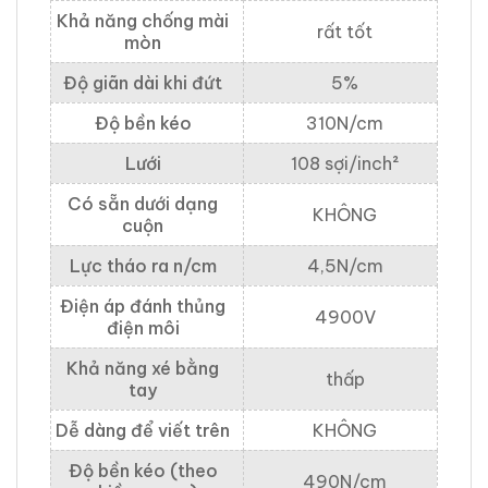
Khả năng chống mài
rất tốt
mòn
Độ giãn dài khi đứt
5%
Độ bền kéo
310N/cm
Lưới
108 sợi/inch²
Có sẵn dưới dạng
KHÔNG
cuộn
Lực tháo ra n/cm
4,5N/cm
Điện áp đánh thủng
4900V
điện môi
Khả năng xé bằng
thấp
tay
Dễ dàng để viết trên
KHÔNG
Độ bền kéo (theo
490N/cm