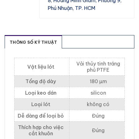
8, Hoàng Minh Giám, Phường 9,
Phú Nhuận, TP. HCM
THÔNG SỐ KỸ THUẬT
Vải thủy tinh tráng
Vật liệu lót
phủ PTFE
Tổng độ dày
180 µm​
Loại keo dán
silicon
Loại lót
không có
Dễ dàng để loại bỏ
Đúng
Thích hợp cho việc
Đúng
cắt khuôn