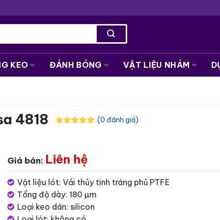
NG KEO
ĐÁNH BÓNG
VẬT LIỆU NHÁM
D
esa 4818
(0 đánh giá)
Liên hệ
Giá bán:
Vật liệu lót: Vải thủy tinh tráng phủ PTFE
Tổng độ dày: 180 µm​
Loại keo dán: silicon
Loại lót: không có