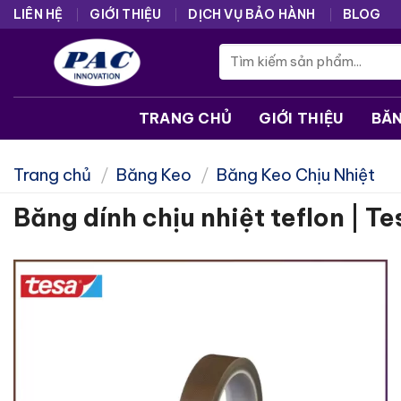
Skip
LIÊN HỆ
GIỚI THIỆU
DỊCH VỤ BẢO HÀNH
BLOG
to
Tìm
content
kiếm:
TRANG CHỦ
GIỚI THIỆU
BĂ
Trang chủ
/
Băng Keo
/
Băng Keo Chịu Nhiệt
Băng dính chịu nhiệt teflon | T