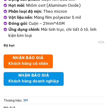
Hạt mài:
Nhôm oxit (Aluminum Oxide)
Phân loại độ mịn:
Theo micron
Vật liệu nền:
Màng film polyester 5 mil
Đóng gói:
Cuộn – 21mm*45M
Ứng dụng chính:
Mài tinh trục, chi tiết ô tô, linh
kiện kim loại
XÓA
Độ hạt
NHẬN BÁO GIÁ
Khách hàng cá nhân
NHẬN BÁO GIÁ
Khách hàng doanh nghiệp
Thương hiệu:
3M
Mã:
N/A