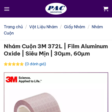
Skip
to
content
Trang chủ
/
Vật Liệu Nhám
/
Giấy Nhám
/
Nhám
Cuộn
Nhám Cuộn 3M 372L | Film Aluminum
Oxide | Siêu Mịn | 30µm, 60µm
(0 đánh giá)