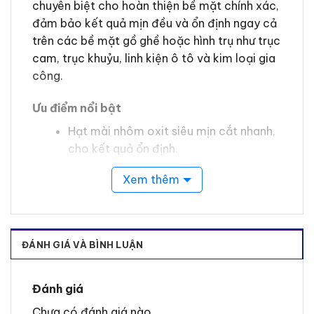
chuyên biệt cho hoàn thiện bề mặt chính xác,
đảm bảo kết quả mịn đều và ổn định ngay cả
trên các bề mặt gồ ghề hoặc hình trụ như trục
cam, trục khuỷu, linh kiện ô tô và kim loại gia
công.
Ưu điểm nổi bật
Hạt mài nhôm oxit siêu mịn cắt nhanh,
cho kết quả ổn định.
Nền film polyester bền và linh hoạt,
Xem thêm
dùng được cả khi ướt.
Lớp phủ chống trượt, hỗ trợ làm việc
trên máy và bề mặt cong.
ĐÁNH GIÁ VÀ BÌNH LUẬN
Có màu sắc phân biệt theo từng độ
hạt, tránh nhầm lẫn trong sử dụng.
Đánh giá
Sẵn nhiều cấp độ micron để lựa chọn
Chưa có đánh giá nào.