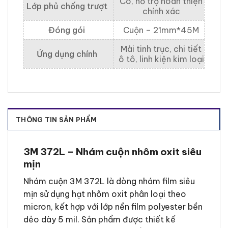
Có, hỗ trợ hoàn thiện
Lớp phủ chống trượt
chính xác
Đóng gói
Cuộn – 21mm*45M
Mài tinh trục, chi tiết
Ứng dụng chính
ô tô, linh kiện kim loại
THÔNG TIN SẢN PHẨM
3M 372L – Nhám cuộn nhôm oxit siêu
mịn
Nhám cuộn 3M 372L là dòng nhám film siêu
mịn sử dụng hạt nhôm oxit phân loại theo
micron, kết hợp với lớp nền film polyester bền
dẻo dày 5 mil. Sản phẩm được thiết kế