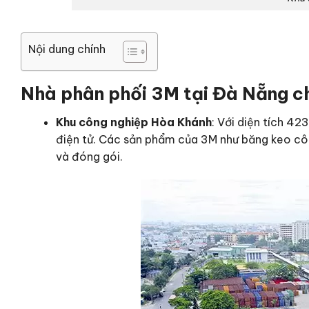
Nội dung chính
Nhà phân phối 3M tại Đà Nẵng ch
Khu công nghiệp Hòa Khánh
: Với diện tích 4
điện tử. Các sản phẩm của 3M như băng keo công 
và đóng gói.