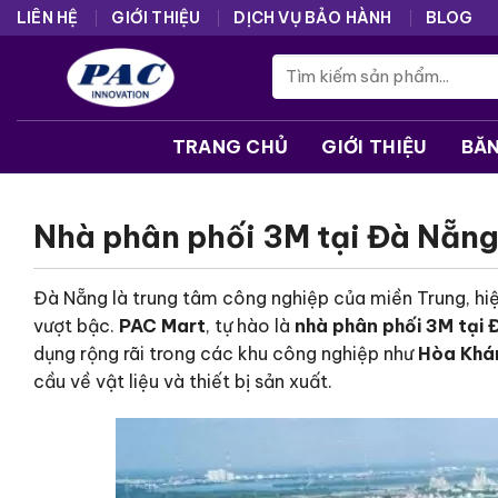
Skip
LIÊN HỆ
GIỚI THIỆU
DỊCH VỤ BẢO HÀNH
BLOG
to
Tìm
content
kiếm:
TRANG CHỦ
GIỚI THIỆU
BĂ
Nhà phân phối 3M tại Đà Nẵn
Đà Nẵng là trung tâm công nghiệp của miền Trung, hi
vượt bậc.
PAC Mart
, tự hào là
nhà phân phối 3M tại
dụng rộng rãi trong các khu công nghiệp như
Hòa Khá
cầu về vật liệu và thiết bị sản xuất.