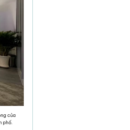
ọng của
h phố.