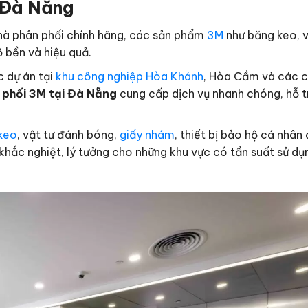
i Đà Nẵng
nhà phân phối chính hãng, các sản phẩm
3M
như băng keo, v
 bền và hiệu quả.
c dự án tại
khu công nghiệp Hòa Khánh
, Hòa Cầm và các 
 phối 3M tại Đà Nẵng
cung cấp dịch vụ nhanh chóng, hỗ t
keo
, vật tư đánh bóng,
giấy nhám
, thiết bị bảo hộ cá nhân
khắc nghiệt, lý tưởng cho những khu vực có tần suất sử dụ