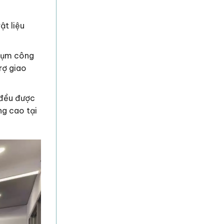
ật liệu
cụm công
rợ giao
 đều được
ng cao tại