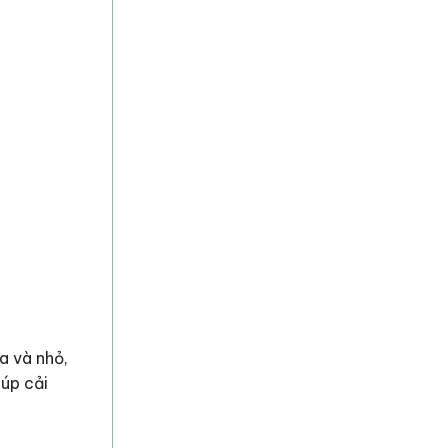
a và nhỏ,
úp cải