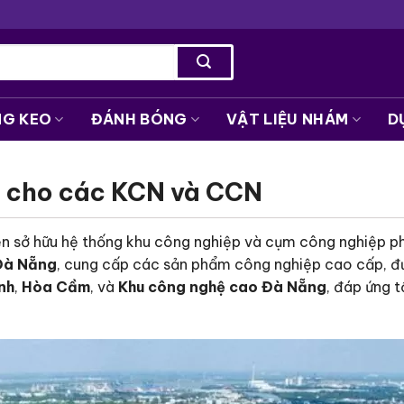
NG KEO
ĐÁNH BÓNG
VẬT LIỆU NHÁM
D
g cho các KCN và CCN
ện sở hữu hệ thống khu công nghiệp và cụm công nghiệp ph
 Đà Nẵng
, cung cấp các sản phẩm công nghiệp cao cấp, đ
nh
,
Hòa Cầm
, và
Khu công nghệ cao Đà Nẵng
, đáp ứng t