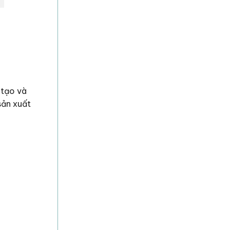
 tạo và
sản xuất