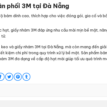
ân phối 3M tại Đà Nẵng
 độ bám dính cao, thích hợp cho việc đóng gói, gia cố và b
ớc hạt, giấy nhám 3M đáp ứng nhu cầu mài mịn bề mặt, nâ
 tử.
g keo và giấy nhám 3M tại Đà Nẵng, mà còn mang đến giải
iết kiệm chi phí trong quy trình xử lý bề mặt. Sản phẩm b
nhám 3M đa dạng về cấp độ hạt mài giúp tối ưu quá trình m