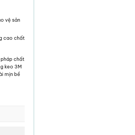
ảo vệ sản
ng cao chất
 pháp chất
ăng keo 3M
ài mịn bề