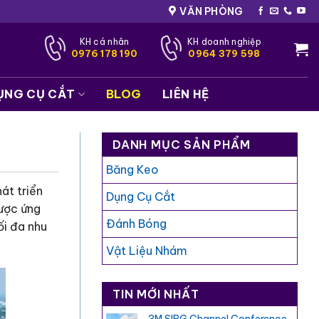
VĂN PHÒNG
KH cá nhân
KH doanh nghiệp
0976 178 190
0964 379 598
ỤNG CỤ CẮT
BLOG
LIÊN HỆ
DANH MỤC SẢN PHẨM
Băng Keo
át triển
Dụng Cụ Cắt
ược ứng
Đánh Bóng
ối đa nhu
Vật Liệu Nhám
TIN MỚI NHẤT